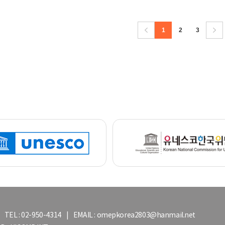
1
2
3
: 02-950-4314 | EMAIL : omepkorea2803@hanmail.net