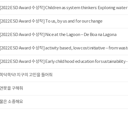
[2022 ESD Award 수상작] Children as system thinkers: Exploring water w
[2022 ESD Award 수상작] To us, by us and for our change
[2022 ESD Award 수상작] Nice at the Lagoon – De Boa na Lagona
[2022 ESD Award 수상작] activity based, low cost initiative – from waste 
[2022 ESD Award 수상작] Early childhood education for sustainability - S
쏙닥쏙닥! 지구의 고민을 들어줘
연못을 구해줘
물은 소중해요