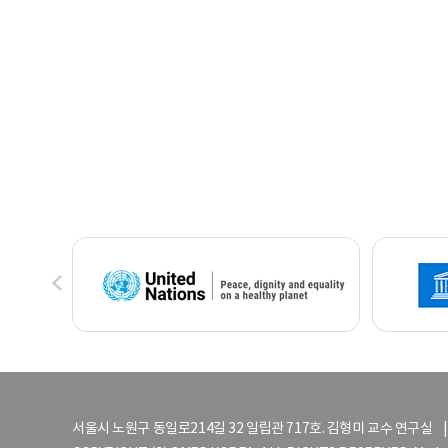
서울시 노원구 동일로214길 32 일립관 717호. 김형미 교수 연구실 | TEL 