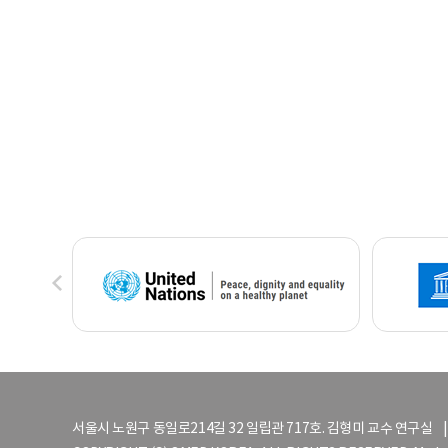
서울시 노원구 동일로214길 32 일립관 717호. 김형미 교수 연구실 | TEL 