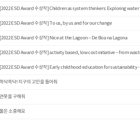
[2022 ESD Award 수상작] Children as system thinkers: Exploring water w
[2022 ESD Award 수상작] To us, by us and for our change
[2022 ESD Award 수상작] Nice at the Lagoon – De Boa na Lagona
[2022 ESD Award 수상작] activity based, low cost initiative – from waste 
[2022 ESD Award 수상작] Early childhood education for sustainability - S
쏙닥쏙닥! 지구의 고민을 들어줘
연못을 구해줘
물은 소중해요