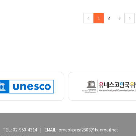
1
2
3
: 02-950-4314 | EMAIL : omepkorea2803@hanmail.net