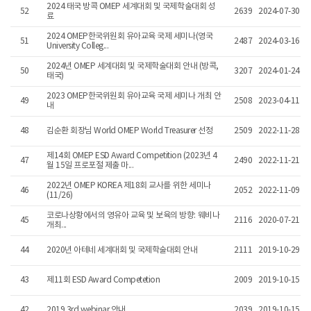
2024 태국 방콕 OMEP 세계대회 및 국제학술대회 성
52
2639
2024-07-30
료
2024 OMEP한국위원회 유아교육 국제 세미나(영국
51
2487
2024-03-16
University Colleg...
2024년 OMEP 세계대회 및 국제학술대회 안내 (방콕,
50
3207
2024-01-24
태국)
2023 OMEP한국위원회 유아교육 국제 세미나 개최 안
49
2508
2023-04-11
내
48
김순환 회장님 World OMEP World Treasurer 선정
2509
2022-11-28
제14회 OMEP ESD Award Competition (2023년 4
47
2490
2022-11-21
월 15일 프로포절 제출 마...
2022년 OMEP KOREA 제18회 교사를 위한 세미나
46
2052
2022-11-09
(11/26)
코로나상황에서의 영유아 교육 및 보육의 방향: 웨비나
45
2116
2020-07-21
개최...
44
2020년 아테네 세계대회 및 국제학술대회 안내
2111
2019-10-29
43
제11회 ESD Award Competetion
2009
2019-10-15
42
2019 3rd webinar 안내
2039
2019-10-15