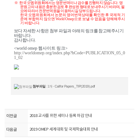
※
한국 오멥위원회에서는 영문번역이나 검수를 진행하지 않습니다
.
영
문원고의 내용은 충분한 검토 후 완성된 형태로 보내주시기 바라며
,
필
요에 따라서 전문번역원을 이용하시길 당부드립니다
.
한국 오멥위원회에서 논문의 영어번역상태를 확인한 후 국제적 기
준에 부합하지 않으면 World Omep으로 보낼 수 없음을 양해해주시
기 바랍니다.
보다 자세한 사항은 첨부 파일과 아래의 링크를 참고해주시기
바랍니다
.
감사합니다
.
<w
or
ld o
mep 웹사이트 링크>
http://worldomep.org/index.php?hCode=PUBLICATION_05_0
1_02
첨부파일
: 1개 -
Call for Papers_TIP(2019).pdf
이전글
2018 교사를 위한 세미나 등록 마감 안내
다음글
2019 OMEP 세계대회 및 국제학술대회 안내