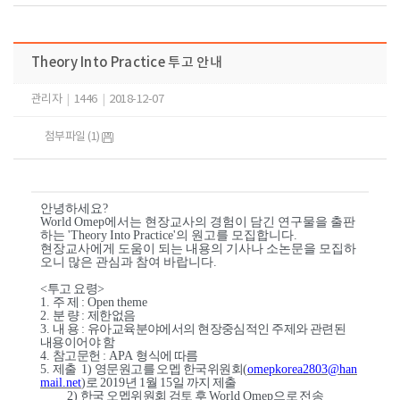
Theory Into Practice 투고 안내
관리자
|
1446
|
2018-12-07
첨부파일 (1)
안녕하세요?
World Omep
에서는 현장교사의 경험이 담긴 연구물을 출판
하는
'Theory Into Practice'
의 원고를 모집합니다
.
현장교사에게 도움이 되는 내용의 기사나 소논문을 모집하
오니 많은 관심과 참여 바랍니다
.
<
투고 요령
>
1.
주 제
: Open theme
2.
분 량
:
제한없음
3.
내 용
:
유아교육분야에서의 현장중심적인 주제와 관련된
내용이어야 함
4.
참고문헌
: APA
형식에 따름
5.
제출
1)
영문원고를 오멥 한국위원회
(
omepkorea2803@han
mail.net
)
로
2019
년
1
월
15
일 까지 제출
2)
한국 오멥위원회 검토 후
World Omep
으로 전송