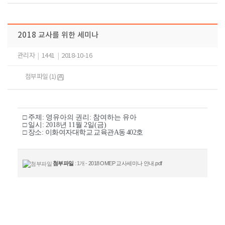
2018 교사를 위한 세미나
관리자
|
1441
|
2018-10-16
첨부파일 (1)
□
주제
: 영유아의 권리: 참여하는 유아
□
일시
: 2018
년 11
월 2
일
(금
)
□
장소
:
이화여자대학교 교육관A동 402호
첨부파일
: 1개 -
2018 OMEP 교사세미나 안내.pdf