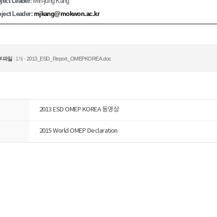
oject Leader:
Min-jung Kang
oject Leader:
mjkang@mokwon.ac.kr
부파일
: 1개 -
2013_ESD_Report_OMEPKOREA.doc
2013 ESD OMEP KOREA 동영상
2015 World OMEP Declaration