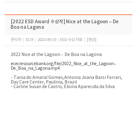
[2022 ESD Award 수상작] Nice at the Lagoon – De
Boa na Lagona
관리자
|
3119
|
2022-09-19
|
ESD 수상 자료
|
[영상]
2022 Nice at the Lagoon
–
De Boa na Lagona
ececresourcebank.org/file/2022_Nice_at_the_Lagoon–
De_Boa_na_Lagona.mp4
- Tania do Amaral Gomes,Antonia Joana Barsi Ferrari,
Day Care Center, Paulínia, Brazil
- Carline Susan de Castro, Eloina Aparecida da Silva